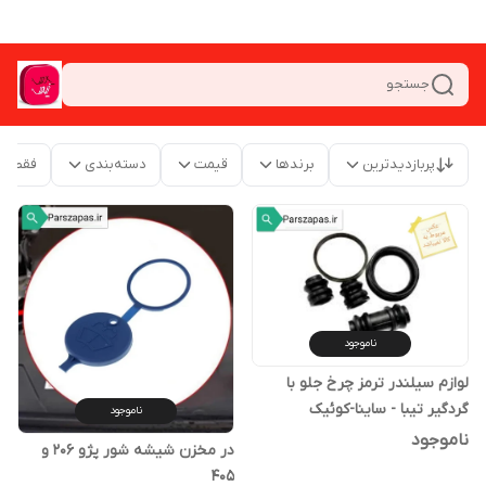
جستجو
پربازدیدترین
برندها
قیمت
دسته‌بندی
فقط م
ناموجود
لوازم سیلندر ترمز چرخ جلو با
گردگیر تیبا - ساینا-کوئیک
ناموجود
ناموجود
در مخزن شیشه شور پژو 206 و
405