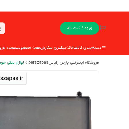
ورود / ثبت نام
دسته‌بندی کالاها
خانه
پیگیری سفارش
همه محصولات
عمده فرو
فروشگاه اینترنتی پارس زاپاسparszapas
لوازم یدکی خود