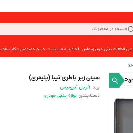
جستجو در محصولات
شی قطعات یدکی خودرو
تماس با ما
درباره ما
سیاست حریم خصوصی
شکایات
قوان
رو
سینی زیر باطری تیبا (پلیمری)
برند:
آترین آتروتیس
دسته‌بندی
:
لوازم یدکی خودرو