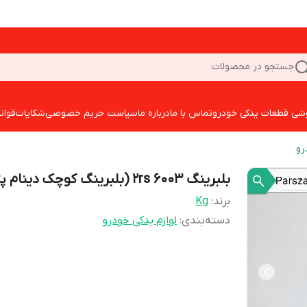
جستجو در محصولات
شی قطعات یدکی خودرو
تماس با ما
درباره ما
سیاست حریم خصوصی
شکایات
قوان
رو
بلبرینگ 2rs 6003 (بلبرینگ کوچک دینام پژو)
برند:
Kg
دسته‌بندی
:
لوازم یدکی خودرو