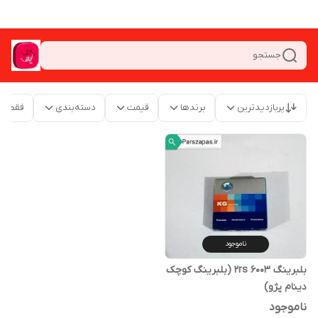
جستجو
پربازدیدترین
برندها
قیمت
دسته‌بندی
فقط م
ناموجود
بلبرینگ 2rs 6003 (بلبرینگ کوچک
دینام پژو)
ناموجود