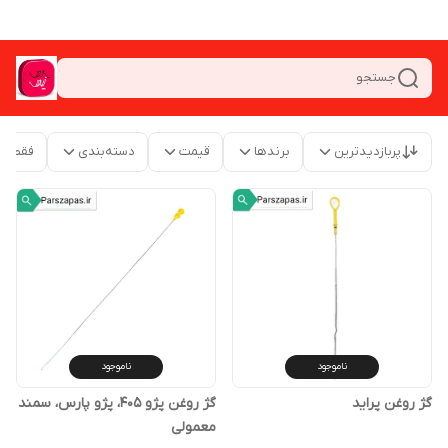
جستجو
پربازدیدترین
برندها
قیمت
دسته‌بندی
فقط م
ناموجود
ناموجود
گژ روغن پراید
گژ روغن پژو 405، پژو پارس، سمند
معمولی