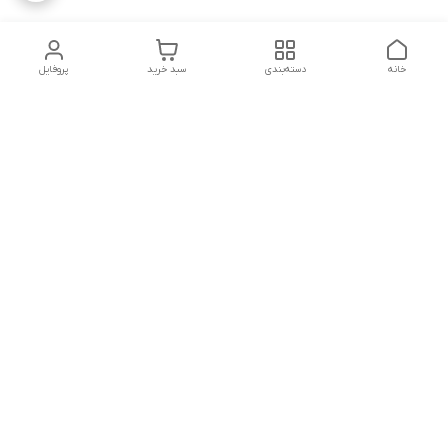
خانه
دسته‌بندی
سبد خرید
پروفایل
دسترسی سریع
تماس با ما
شکایات
درباره ما
قوانین و مقررات
سیاست حریم خصوصی
مشاوره قبل از خرید و پیگیری سفارش در روزهای کاری هفته از
ساعت 8 الی 23