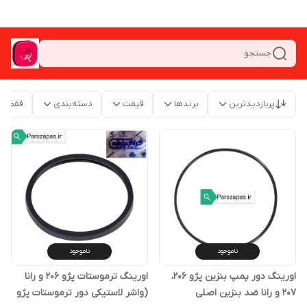
جستجو
پربازدیدترین
برندها
قیمت
دسته‌بندی
فقط م
ناموجود
ناموجود
اورینگ دور پمپ بنزین پژو 206،
اورینگ ترموستات پژو 206 و رانا
207 و رانا ضد بنزین اصلی
(واشر لاستیکی دور ترموستات پژو