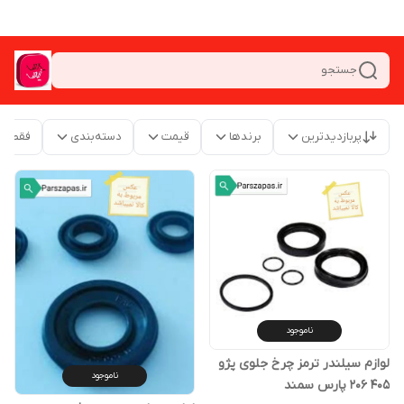
جستجو
پربازدیدترین
برندها
قیمت
دسته‌بندی
فقط م
ناموجود
لوازم سیلندر ترمز چرخ جلوی پژو
ناموجود
405 206 پارس سمند