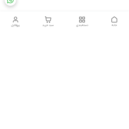
خانه
دسته‌بندی
سبد خرید
پروفایل
دسترسی سریع
تماس با ما
شکایات
درباره ما
قوانین و مقررات
سیاست حریم خصوصی
مشاوره قبل از خرید و پیگیری سفارش در روزهای کاری هفته از