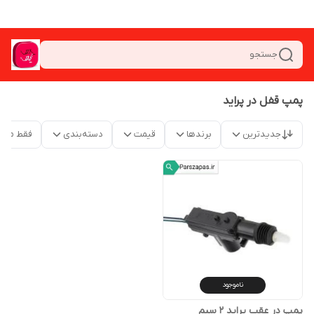
جستجو
پمپ قفل در پراید
جدیدترین
برندها
قیمت
دسته‌بندی
فقط محص
ناموجود
پمپ در عقب پراید 2 سیم