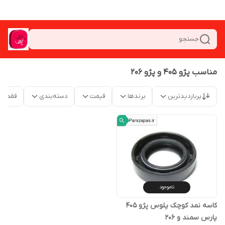
جستجو
مناسب پژو 405 و پژو 206
پربازدیدترین
برندها
قیمت
دسته‌بندی
فقط م
ناموجود
کاسه نمد کوچک پلوس پژو 405
پارس سمند و 206