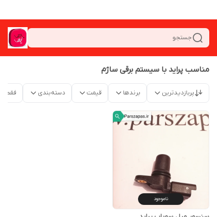
جستجو
مناسب پراید با سیستم برقی ساژم
پربازدیدترین
برندها
قیمت
دسته‌بندی
فقط م
ناموجود
سنسور میل سوپاپ پراید