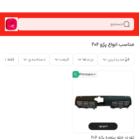
جستجو
مناسب انواع پژو 206
جدیدترین
برندها
قیمت
دسته‌بندی
فقط محص
ناموجود
توری جلو پنجره پژو 206