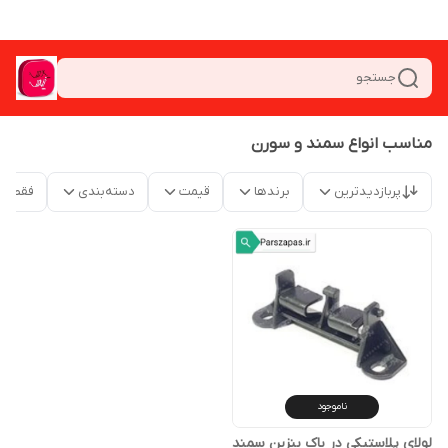
جستجو
مناسب انواع سمند و سورن
پربازدیدترین
برندها
قیمت
دسته‌بندی
فقط م
ناموجود
لولای پلاستیکی در باک بنزین سمند