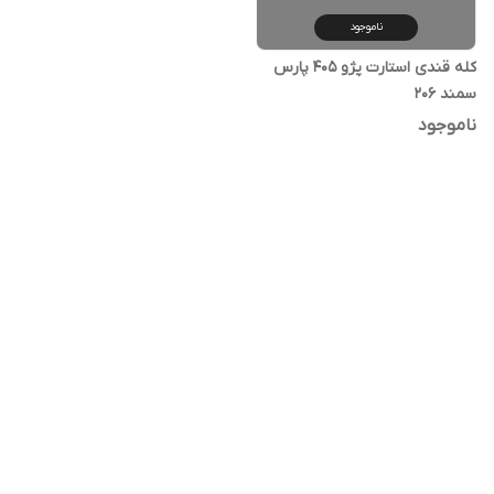
ناموجود
کله قندی استارت پژو 405 پارس
سمند 206
ناموجود