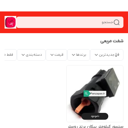
جستجو
شفت مربعی
جدیدترین
برندها
قیمت
دسته‌بندی
فقط محص
ناموجود
سنسور کیلومتر پیکان برند روستر