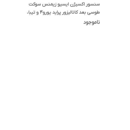
سنسور اکسیژن ایسیو زیمنس سوکت
طوسی بعد کاتالیزور پراید یورو4 و تیبا،
ساینا، کوئیک
ناموجود