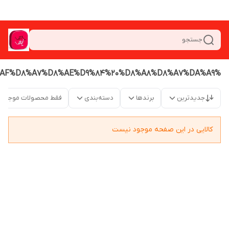
جستجو
%D8%A8%D9%87%D9%85%D8%B1%D8%A7%D9%87%20%D9%81%DB%8C%D9%84%D8%AA%D8%B1%20%D8%AF%D8%A7%D8%AE%D9%84%20%D8%A8%D8%A7%DA%A9
جدیدترین
برندها
دسته‌بندی
فقط محصولات موجود
کالایی در این صفحه موجود نیست