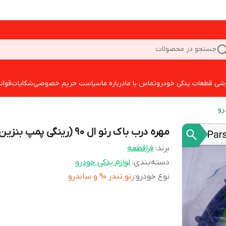
جستجو در محصولات
شی قطعات یدکی خودرو
تماس با ما
درباره ما
سیاست حریم خصوصی
شکایات
قوان
رو
مهره درب باک رنو ال 90 (رینگی پمپ بنزین)
برند:
فراقطعه
دسته‌بندی
:
لوازم یدکی خودرو
نوع خودرو
:
رنو تندر 90 و ساندرو