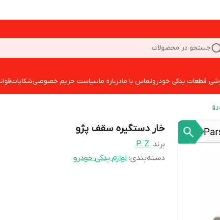
جستجو در محصولات
شی قطعات یدکی خودرو
تماس با ما
درباره ما
سیاست حریم خصوصی
شکایات
قوان
رو
خار دستگیره سقف پژو
برند:
P. Z
دسته‌بندی
:
لوازم یدکی خودرو