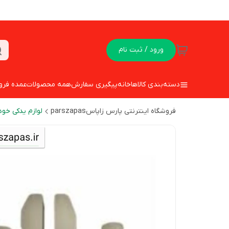
ورود / ثبت نام
دسته‌بندی کالاها
خانه
پیگیری سفارش
همه محصولات
عمده فرو
فروشگاه اینترنتی پارس زاپاسparszapas
لوازم یدکی خود