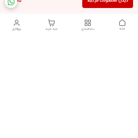
دیدن محصولات مرتبط
ناموجود
خانه
دسته‌بندی
سبد خرید
پروفایل
دسترسی سریع
تماس با ما
شکایات
درباره ما
قوانین و مقررات
سیاست حریم خصوصی
مشاوره قبل از خرید و پیگیری سفارش در روزهای کاری هفته از