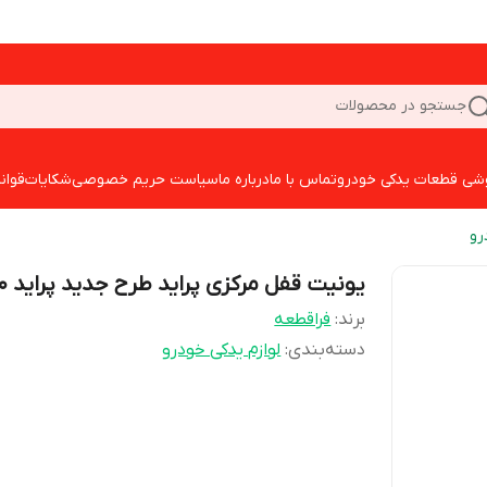
جستجو در محصولات
شی قطعات یدکی خودرو
تماس با ما
درباره ما
سیاست حریم خصوصی
شکایات
قوان
رو
یونیت قفل مرکزی پراید طرح جدید پراید x100
برند:
فراقطعه
دسته‌بندی
:
لوازم یدکی خودرو