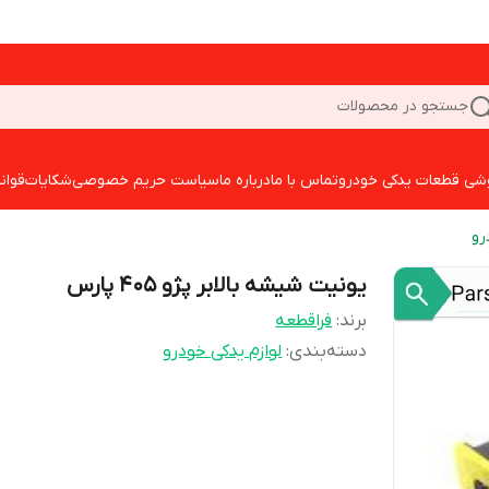
جستجو در محصولات
شی قطعات یدکی خودرو
تماس با ما
درباره ما
سیاست حریم خصوصی
شکایات
قوان
رو
یونیت شیشه بالابر پژو 405 پارس
برند:
فراقطعه
دسته‌بندی
:
لوازم یدکی خودرو