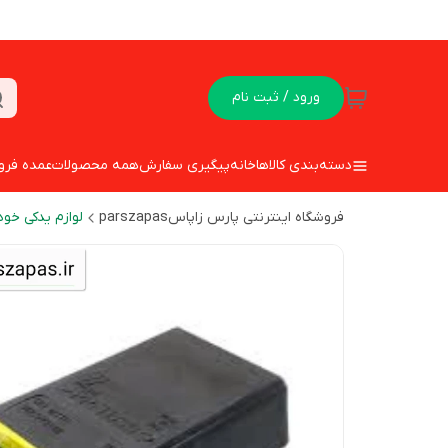
ورود / ثبت نام
دسته‌بندی کالاها
خانه
پیگیری سفارش
همه محصولات
عمده فرو
فروشگاه اینترنتی پارس زاپاسparszapas
لوازم یدکی خود