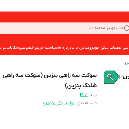
جستجو در محصولات
شی قطعات یدکی خودرو
تماس با ما
درباره ما
سیاست حریم خصوصی
شکایات
قوان
رو
سوکت سه راهی بنزین (سوکت سه راهی
شلنگ بنزین)
برند:
P. Z
دسته‌بندی
:
لوازم یدکی خودرو