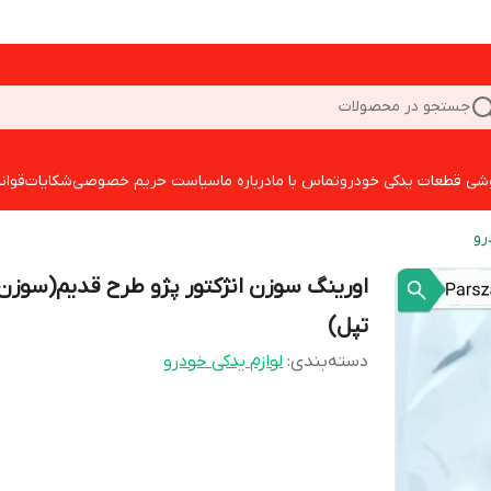
جستجو در محصولات
شی قطعات یدکی خودرو
تماس با ما
درباره ما
سیاست حریم خصوصی
شکایات
قوان
رو
اورینگ سوزن انژکتور پژو طرح قدیم(سوزن
تپل)
دسته‌بندی
:
لوازم یدکی خودرو