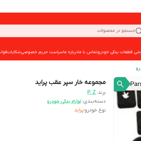
جستجو در محصولات
شی قطعات یدکی خودرو
تماس با ما
درباره ما
سیاست حریم خصوصی
شکایات
قوان
رو
مجموعه خار سپر عقب پراید
برند:
P. Z
دسته‌بندی
:
لوازم یدکی خودرو
نوع خودرو
:
پراید