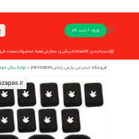
ورود / ثبت نام
دسته‌بندی کالاها
خانه
پیگیری سفارش
همه محصولات
عمده فرو
فروشگاه اینترنتی پارس زاپاسparszapas
لوازم یدکی خود