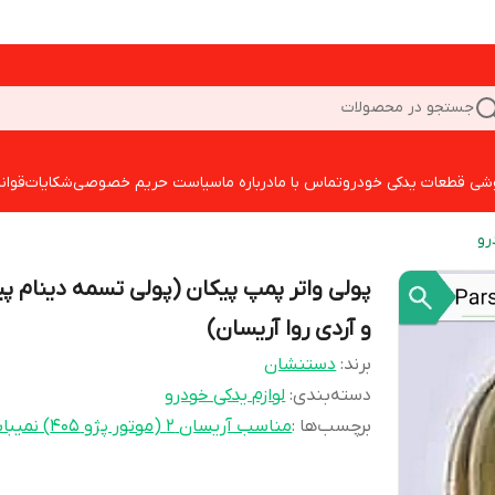
جستجو در محصولات
شی قطعات یدکی خودرو
تماس با ما
درباره ما
سیاست حریم خصوصی
شکایات
قوان
رو
پولی واتر پمپ پیکان (پولی تسمه دینام پی
و آردی روا آریسان)
برند:
دستنشان
دسته‌بندی
:
لوازم یدکی خودرو
برچسب‌ها :
مناسب آریسان 2 (موتور پژو 405) نمیباشد