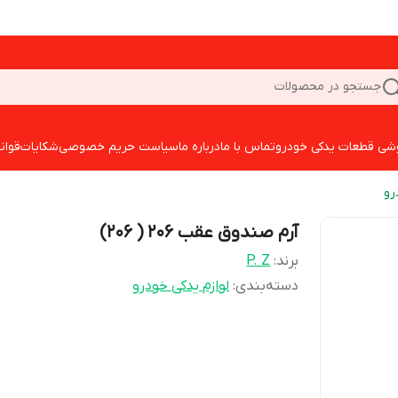
جستجو در محصولات
شی قطعات یدکی خودرو
تماس با ما
درباره ما
سیاست حریم خصوصی
شکایات
قوان
رو
آرم صندوق عقب 206 ( 206)
برند:
P. Z
دسته‌بندی
:
لوازم یدکی خودرو