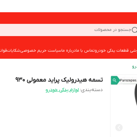
جستجو در محصولات
شی قطعات یدکی خودرو
تماس با ما
درباره ما
سیاست حریم خصوصی
شکایات
قوان
رو
تسمه هیدرولیک پراید معمولی 930
دسته‌بندی
:
لوازم یدکی خودرو