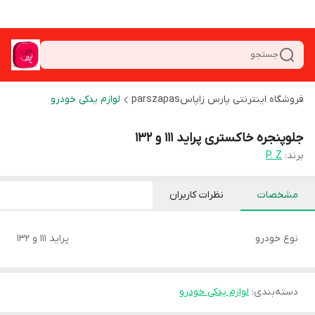
جستجو
فروشگاه اینترنتی پارس زاپاسparszapas
لوازم یدکی خودرو
جلوپنجره خاکستری پراید 111 و 132
برند:
P. Z
مشخصات
نظرات کاربران
نوع خودرو
پراید 111 و 132
دسته‌بندی
:
لوازم یدکی خودرو