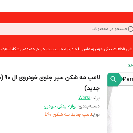
جستجو در محصولات
شی قطعات یدکی خودرو
تماس با ما
درباره ما
سیاست حریم خصوصی
شکایات
قوان
رو
لامپ مه شکن س
جدید)
برند:
Wersi
دسته‌بندی
:
لوازم یدکی خودرو
نوع
:
لامپ جدید مه شکن L90