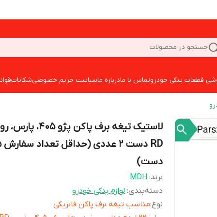
جستجو در محصولات
شی قطعات یدکی خودرو
تماس با ما
درباره ما
سیاست حریم خصوصی
شکایات
قوان
رو
لاستیک تیغه برف پاکن پژو 405، پارس، 
RD دست 2 ع
دست)
برند:
MDH
دسته‌بندی
:
لوازم یدکی خودرو
نوع
:
مناسب تیغه برف پاکن فابریکی