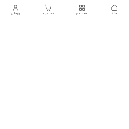
خانه
دسته‌بندی
سبد خرید
پروفایل
دسترسی سریع
تماس با ما
شکایات
درباره ما
قوانین و مقررات
سیاست حریم خصوصی
مشاوره قبل از خرید و پیگیری سفارش در روزهای کاری هفته از
ساعت 8 الی 23
شماره تماس
02128426013