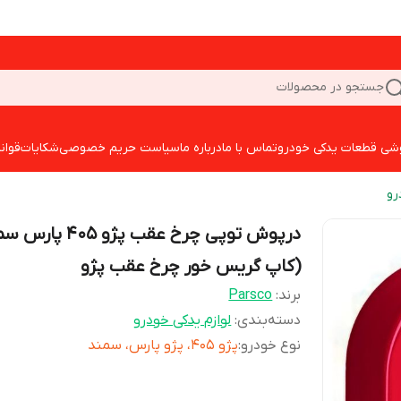
جستجو در محصولات
شی قطعات یدکی خودرو
تماس با ما
درباره ما
سیاست حریم خصوصی
شکایات
قوان
رو
درپوش توپی چرخ عقب پژو 405 
(کاپ گریس خور چرخ عقب پژو
برند:
Parsco
دسته‌بندی
:
لوازم یدکی خودرو
نوع خودرو
:
پژو 405، پژو پارس، سمند