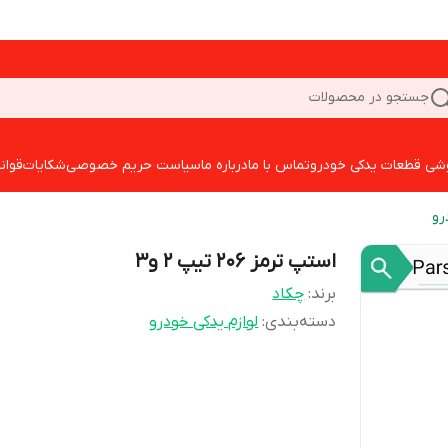
جستجو در محصولات
شی قطعات یدکی خودرو
تماس با ما
درباره ما
سیاست حریم خصوصی
شکایات
قوان
رو
استپ ترمز 206 تیپ 2 و3
برند:
چکاد
دسته‌بندی
:
لوازم یدکی خودرو