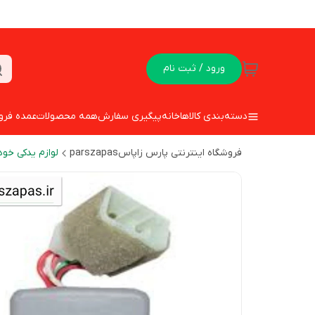
ورود / ثبت نام
دسته‌بندی کالاها
خانه
پیگیری سفارش
همه محصولات
عمده فرو
فروشگاه اینترنتی پارس زاپاسparszapas
لوازم یدکی خود