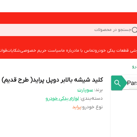
جستجو در محصولات
شی قطعات یدکی خودرو
تماس با ما
درباره ما
سیاست حریم خصوصی
شکایات
قوان
رو
کلید شیشه بالابر دوپل پراید( طرح قدیم)
برند:
سوپارت
دسته‌بندی
:
لوازم یدکی خودرو
نوع خودرو
:
پراید