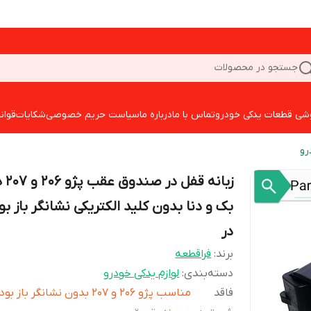
جستجو در محصولات
شی قطعات یدکی خودرو
تماس با ما
درباره ما
سیاست حریم خصوصی
شکایات
قوان
رو
زبانه قفل
بک و دنا بدون کلید الکتریکی نشانگر باز ب
در
برند:
فراقطعه
دسته‌بندی
:
لوازم یدکی خودرو
فاقد
مناسب پژو 206 و 207 بدون نشانگر باز