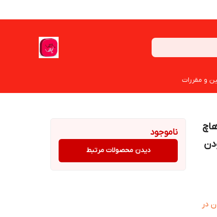
ین و مقررات
 در صندوق عقب پژو 206 و 207 هاچ
ناموجود
ودن
دیدن محصولات مرتبط
 بودن در