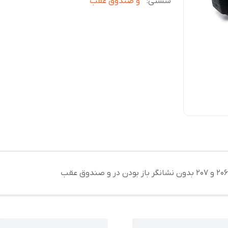
شستی
:
و صندوق عقب