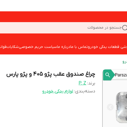
جستجو در محصولات
شی قطعات یدکی خودرو
تماس با ما
درباره ما
سیاست حریم خصوصی
شکایات
قوان
رو
چراغ صندوق عقب پژو 405 و پژو پارس
برند:
P. Z
دسته‌بندی
:
لوازم یدکی خودرو