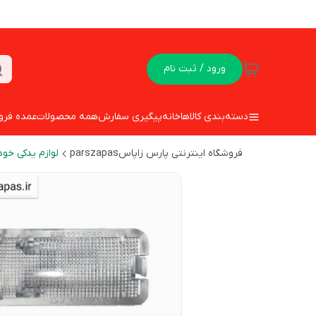
ورود / ثبت نام
دسته‌بندی کالاها
خانه
پیگیری سفارش
همه محصولات
عمده فرو
فروشگاه اینترنتی پارس زاپاسparszapas
لوازم یدکی خود