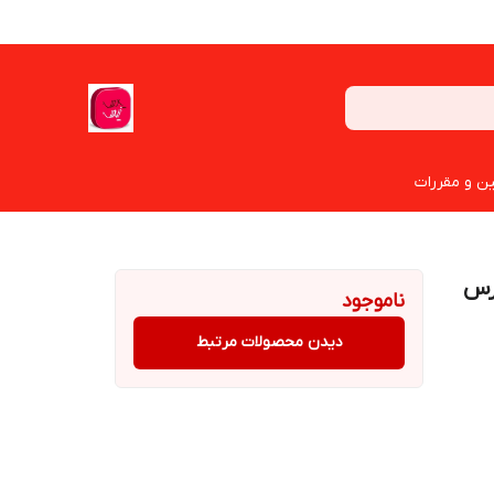
ین و مقررات
ای 4 تیغه (پژو 405 پارس
ناموجود
دیدن محصولات مرتبط