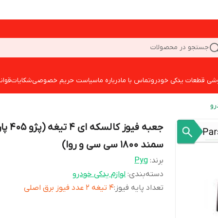
جستجو در محصولات
شی قطعات یدکی خودرو
تماس با ما
درباره ما
سیاست حریم خصوصی
شکایات
قوان
رو
جعبه فیوز کالسکه 
سمند 1800 سی سی و روا)
برند:
Pyg
دسته‌بندی
:
لوازم یدکی خودرو
تعداد پایه فیوز
:
4 تیغه 2 عدد فیوز برق اصلی