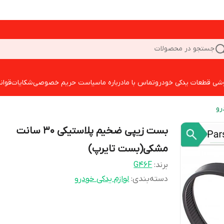
جستجو در محصولات
شی قطعات یدکی خودرو
تماس با ما
درباره ما
سیاست حریم خصوصی
شکایات
قوان
رو
بست زیپی ضخیم پلاستیکی 30 سانت
مشکی(بست تایرپ)
برند:
G46F
دسته‌بندی
:
لوازم یدکی خودرو