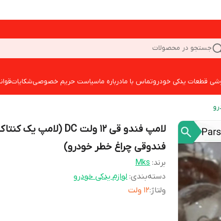
جستجو در محصولات
شی قطعات یدکی خودرو
تماس با ما
درباره ما
سیاست حریم خصوصی
شکایات
قوان
رو
لامپ فندو قی 12 ولت DC (لامپ یک کن
فندوقی چراغ خطر خودرو)
برند:
Mks
دسته‌بندی
:
لوازم یدکی خودرو
ولتاژ
:
12 ولت