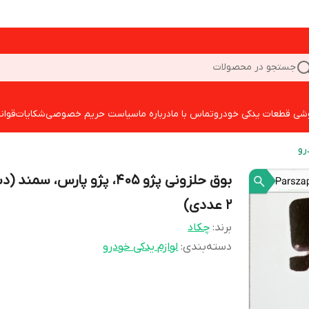
جستجو در محصولات
شی قطعات یدکی خودرو
تماس با ما
درباره ما
سیاست حریم خصوصی
شکایات
قوان
رو
بوق حلزونی پژو 405، پژو پارس، سمن
2 عددی)
برند:
چکاد
دسته‌بندی
:
لوازم یدکی خودرو