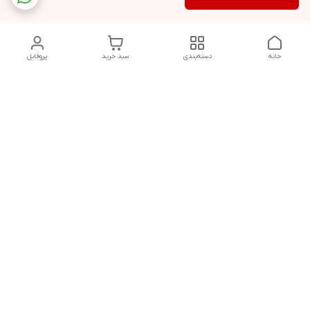
خانه
دسته‌بندی
سبد خرید
پروفایل
دسترسی سریع
تماس با ما
شکایات
درباره ما
قوانین و مقررات
سیاست حریم خصوصی
مشاوره قبل از خرید و پیگیری سفارش در روزهای کاری هفته از