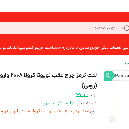
جستجو در محصولات
شی قطعات یدکی خودرو
تماس با ما
درباره ما
سیاست حریم خصوصی
شکایات
قوان
رو
لنت ترمز چرخ عقب تویوتا کرولا
(روتی)
برند:
Wersi
دسته‌بندی
:
لوازم یدکی خودرو
نوع
:
لنت ترمز چرخ عقب تویوتا کرولا 2008 واروی (روتی)