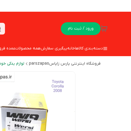
ورود / ثبت نام
دسته‌بندی کالاها
خانه
پیگیری سفارش
همه محصولات
عمده فرو
فروشگاه اینترنتی پارس زاپاسparszapas
لوازم یدکی خود