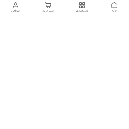
خانه
دسته‌بندی
سبد خرید
پروفایل
دسترسی سریع
تماس با ما
شکایات
درباره ما
قوانین و مقررات
سیاست حریم خصوصی
مشاوره قبل از خرید و پیگیری سفارش در روزهای کاری هفته از
ساعت 8 الی 23
شماره تماس
02128426013