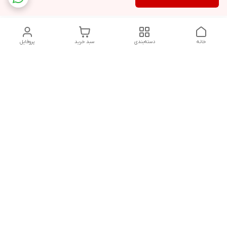
خانه
دسته‌بندی
سبد خرید
پروفایل
دسترسی سریع
تماس با ما
شکایات
درباره ما
قوانین و مقررات
سیاست حریم خصوصی
مشاوره قبل از خرید و پیگیری سفارش در روزهای کاری هفته از