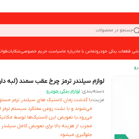
جستجو در محصولات
شی قطعات یدکی خودرو
تماس با ما
درباره ما
سیاست حریم خصوصی
شکایات
قوان
رو
لوازم سیلندر ترمز چرخ عقب سمند (لبه دار
دسته‌بندی
:
لوازم یدکی خودرو
مزیت
:
با گذشت زمان لاستیک های سیلندر ترمز مسته
می‌شوند و با نشت روغن عملکرد سیستم ترمز از
می‌رود،با تعویض این لاستیک‌ها توسط مکانی
مجرب از هزینه بالا برای تعویض کامل سیلندر 
جلوگیری میشود