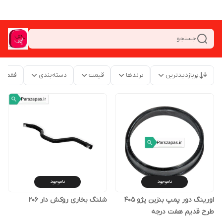
جستجو
پربازدیدترین
برندها
قیمت
دسته‌بندی
فقط م
ناموجود
ناموجود
اورینگ دور پمپ بنزین پژو 405
شلنگ بخاری روکش دار 206
طرح قدیم هفت درجه