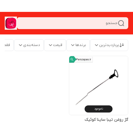
جستجو
پربازدیدترین
برندها
قیمت
دسته‌بندی
فقط م
ناموجود
گژ روغن تیبا ساینا کوئیک