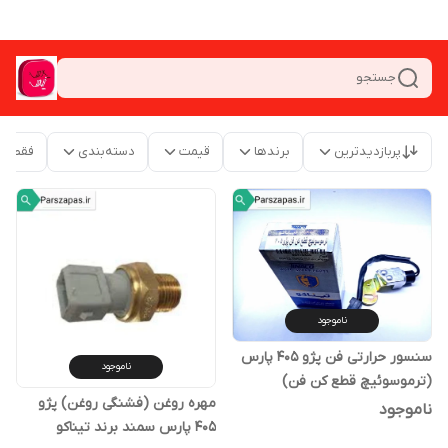
جستجو
پربازدیدترین
برندها
قیمت
دسته‌بندی
فقط م
ناموجود
سنسور حرارتی فن پژو 405 پارس
ناموجود
(ترموسوئیچ قطع کن فن)
مهره روغن (فشنگی روغن) پژو
ناموجود
405 پارس سمند برند تیناکو