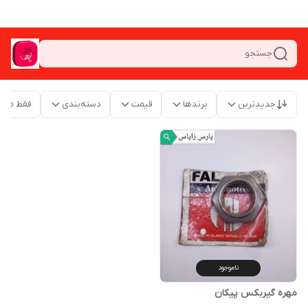
جستجو
جدیدترین
برندها
قیمت
دسته‌بندی
فقط محص
ناموجود
مهره گیربکس پیکان