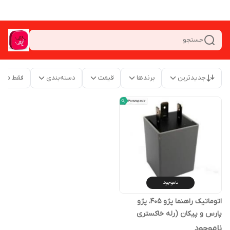
جستجو
جدیدترین
برندها
قیمت
دسته‌بندی
فقط محص
ناموجود
اتوماتیک راهنما پژو 405، پژو
پارس و پیکان (رله خاکستری
فلاشر)
ناموجود